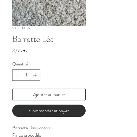
SKU : B037
Barrette Léa
Prix
3,00 €
Quantité
*
Ajouter au panier
Commander et payer
Barrette Tissu coton
Pince crocodile