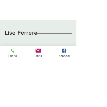
Lise Ferrero
Boutique
Livraison et retours
À propos
Politique de cookies
Phone
Email
Facebook
Contact
liseferrero@hotmail.fr
Lyon, France
Tél :
0783629111