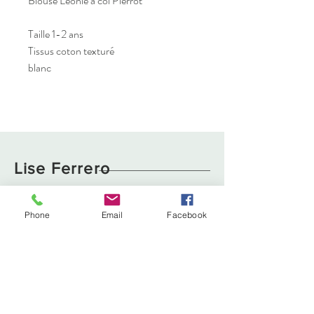
Blouse Léonie à col Pierrot
Taille 1-2 ans
Tissus coton texturé
blanc
Lise Ferrero
Boutique
Livraison et retours
Phone
Email
Facebook
À propos
Politique de cookies
Contact