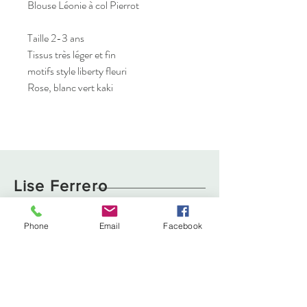
Blouse Léonie à col Pierrot
Taille 2-3 ans
Tissus très léger et fin
motifs style liberty fleuri
Rose, blanc vert kaki
Lise Ferrero
Phone
Email
Facebook
Boutique
Livraison et retours
À propos
Politique de cookies
Contact