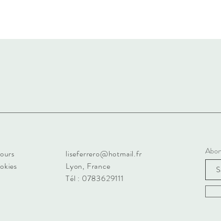
Abon
tours
liseferrero@hotmail.fr
ookies
Lyon, France
Tél : 0783629111