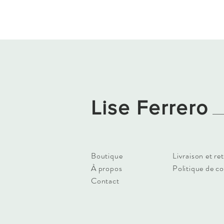
Lise Ferrero
Boutique
Livraison et re
À propos
Politique de c
Contact