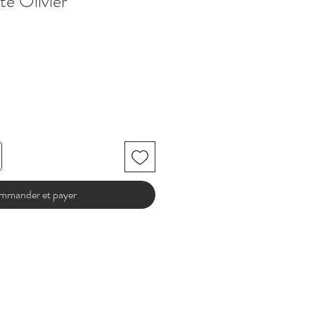
te Olivier
mmander et payer