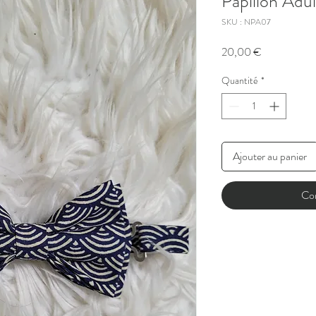
Papillon Adul
SKU : NPA07
Prix
20,00 €
Quantité
*
Ajouter au panier
Co