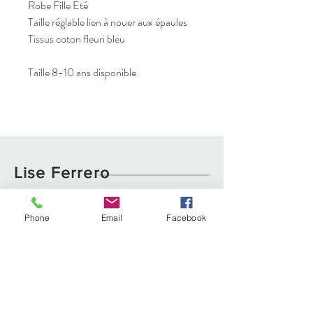
Robe Fille Eté
Taille réglable lien à nouer aux épaules
Tissus coton fleuri bleu
Taille 8-10 ans disponible
Lise Ferrero
Boutique
Livraison et retours
Phone
Email
Facebook
À propos
Politique de cookies
Contact