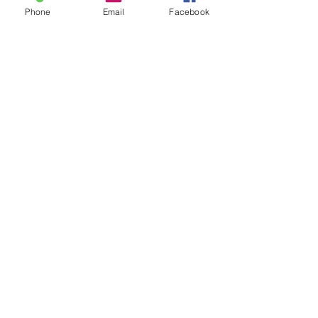
Phone
Email
Facebook
Lise Ferrero
Boutique
Livraison et retours
À propos
Politique de cookies
Contact
liseferrero@hotmail.fr
Lyon, France