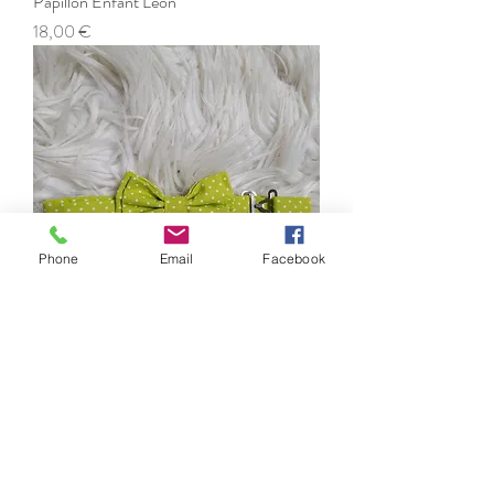
Papillon Enfant Léon
Prix
18,00 €
Phone
Email
Facebook
Papillon Enfant Tristan
Prix
18,00 €