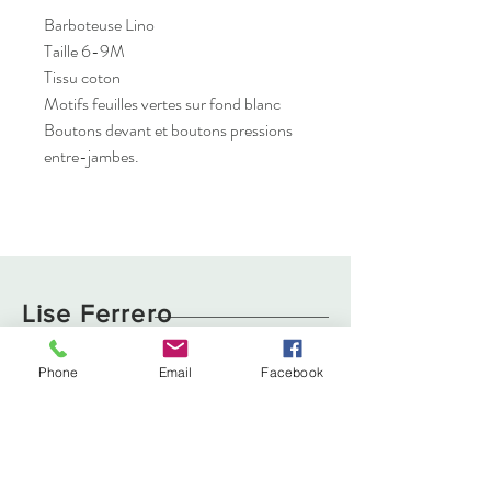
Barboteuse Lino
Taille 6-9M
Tissu coton
Motifs feuilles vertes sur fond blanc
Boutons devant et boutons pressions
entre-jambes.
Lise Ferrero
Phone
Email
Facebook
Boutique
Livraison et retours
À propos
Politique de cookies
Contact