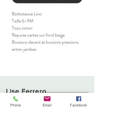
Barboteuse Lino
Taille 6-9M
Tissu coton
Rayures vertes sur fond beige
Boutons devant et boutons pressions
entre-jambes.
Lise Ferrero
Phone
Email
Facebook
Boutique
Livraison et retours
À propos
Politique de cookies
Contact