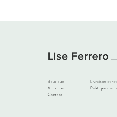
Lise Ferrero
Boutique
Livraison et re
À propos
Politique de c
Contact