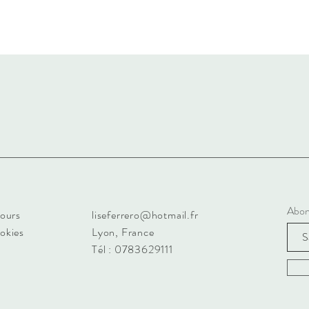
Abon
tours
liseferrero@hotmail.fr
ookies
Lyon, France
Tél : 0783629111