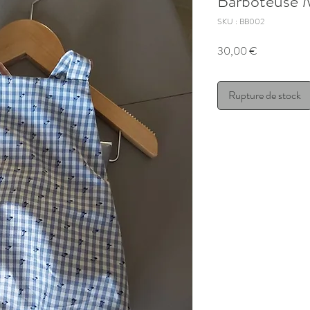
Barboteuse 
SKU : BB002
Prix
30,00 €
Rupture de stock