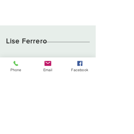
Lise Ferrero
Boutique
Livraison et retours
À propos
Politique de cookies
Phone
Email
Facebook
Contact
liseferrero@hotmail.fr
Lyon, France
Tél :
0783629111