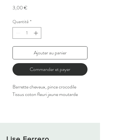
Prix
3,00 €
Quantité
*
Ajouter au panier
Commander et payer
Barrette cheveux, pince crocodile
Tissus coton fleuri jaune moutarde
Lise Ferrero