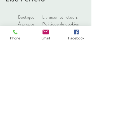
Boutique
Livraison et retours
À propos
Politique de cookies
Contact
Phone
Email
Facebook
liseferrero@hotmail.fr
Lyon, France
Tél :
0783629111
Abonnez-vous. Restez à la mode
S'abonner maintenant