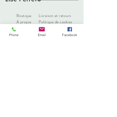
Boutique
Livraison et retours
À propos
Politique de cookies
Contact
Phone
Email
Facebook
liseferrero@hotmail.fr
Lyon, France
Tél :
0783629111
Abonnez-vous. Restez à la mode
S'abonner maintenant