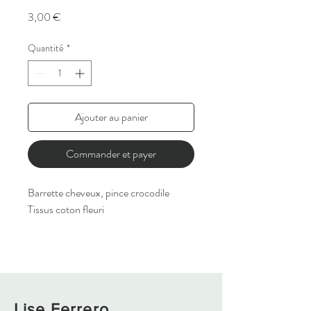
Prix
3,00 €
Quantité
*
Ajouter au panier
Commander et payer
Barrette cheveux, pince crocodile
Tissus coton fleuri
Lise Ferrero