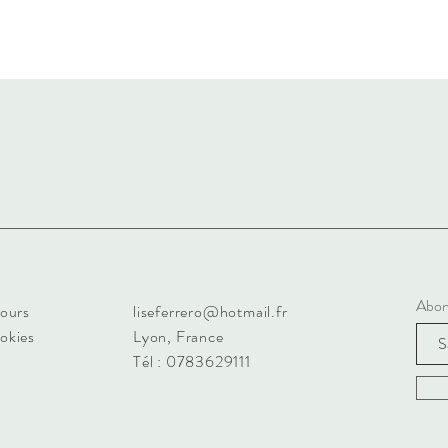
Abon
tours
liseferrero@hotmail.fr
ookies
Lyon, France
Tél : 0783629111