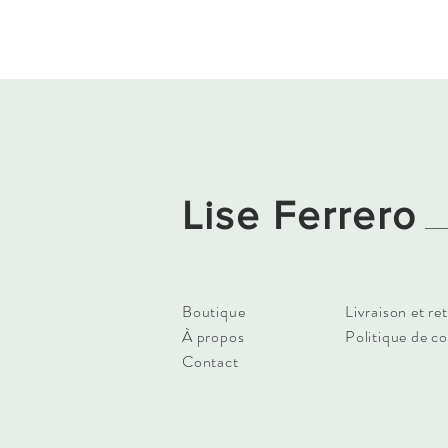
Lise Ferrero
Boutique
Livraison et re
À propos
Politique de c
Contact