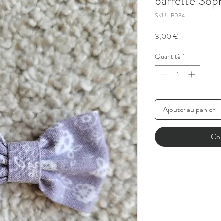
barrette Sop
SKU : B034
Prix
3,00 €
Quantité
*
Ajouter au panier
Co