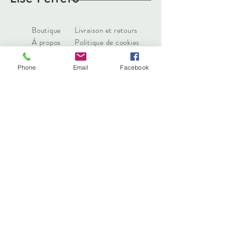
Boutique
Livraison et retours
À propos
Politique de cookies
Contact
Phone
Email
Facebook
liseferrero@hotmail.fr
Lyon, France
Tél :
0783629111
Abonnez-vous. Restez à la mode
S'abonner maintenant