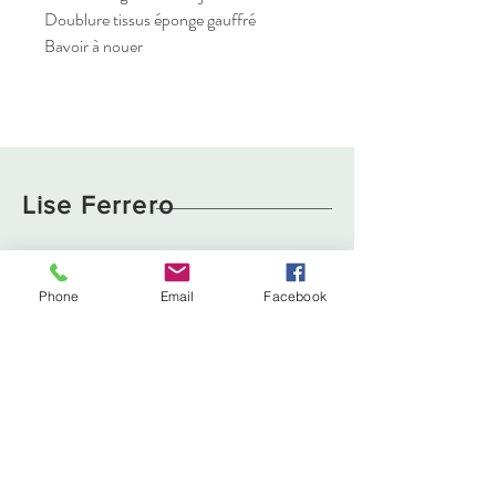
Doublure tissus éponge gauffré
Bavoir à nouer
Lise Ferrero
Boutique
Livraison et retours
Phone
Email
Facebook
À propos
Politique de cookies
Contact
liseferrero@hotmail.fr
Lyon, France