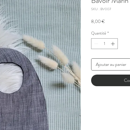
Bavoir Marin
SKU : BV007
Prix
8,00 €
Quantité
*
Ajouter au panier
Co