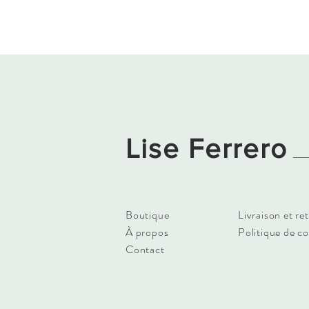
Lise Ferrero
Boutique
Livraison et re
À propos
Politique de c
Contact