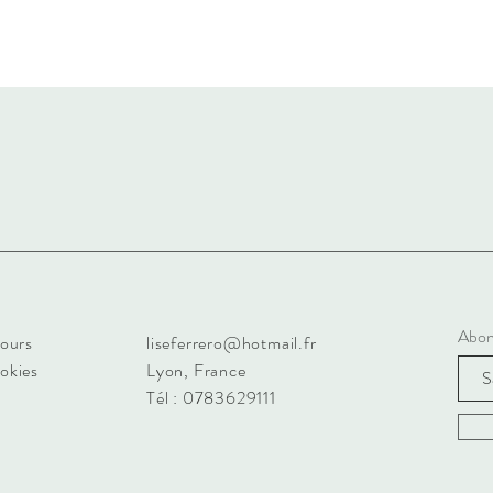
Abon
tours
liseferrero@hotmail.fr
ookies
Lyon, France
Tél : 0783629111