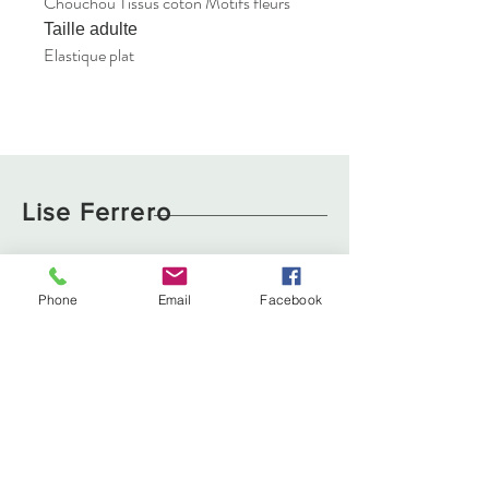
Chouchou Tissus coton Motifs fleurs
Taille adulte
Elastique plat
Lise Ferrero
Boutique
Livraison et retours
Phone
Email
Facebook
À propos
Politique de cookies
Contact
liseferrero@hotmail.fr
Lyon, France