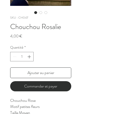
SKU : CH047
Chouchou Rosalie
Prix
4,00 €
Quantité
*
Ajouter au panier
Commander et payer
Chouchou Rose
Motif petites fleurs
Taille Moyen