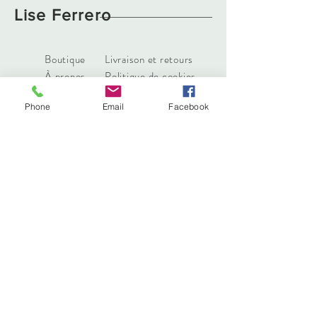
Lise Ferrero
Boutique
Livraison et retours
À propos
Politique de cookies
Contact
Phone
Email
Facebook
liseferrero@hotmail.fr
Lyon, France
Tél :
0783629111
Abonnez-vous. Restez à la mode
S'abonner maintenant