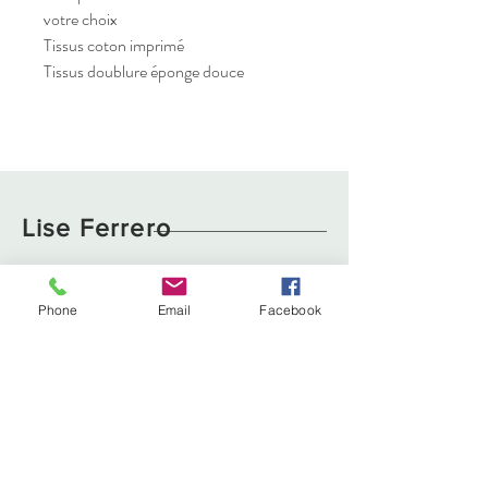
votre choix
Tissus coton imprimé
Tissus doublure éponge douce
Lise Ferrero
Boutique
Livraison et retours
Phone
Email
Facebook
À propos
Politique de cookies
Contact
liseferrero@hotmail.fr