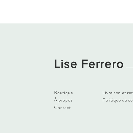
Lise Ferrero
Boutique
Livraison et re
À propos
Politique de c
Contact