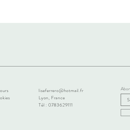
Abon
tours
liseferrero@hotmail.fr
ookies
Lyon, France
Tél : 0783629111