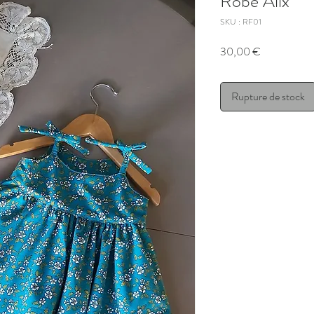
Robe Alix
SKU : RF01
Prix
30,00 €
Rupture de stock