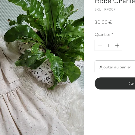
Robe Charlie
SKU : RF007
Prix
30,00 €
Quantité
*
Ajouter au panier
Co