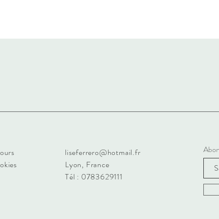
Abon
tours
liseferrero@hotmail.fr
ookies
Lyon, France
Tél : 0783629111