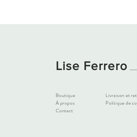
Lise Ferrero
Boutique
Livraison et re
À propos
Politique de c
Contact