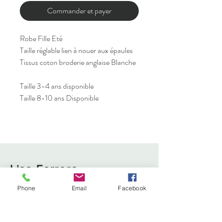
Commander et payer
Robe Fille Eté
Taille réglable lien à nouer aux épaules
Tissus coton broderie anglaise Blanche
Taille 3-4 ans disponible
Taille 8-10 ans Disponible
Lise Ferrero
Phone
Email
Facebook
Boutique
Livraison et retours
À propos
Politique de cookies