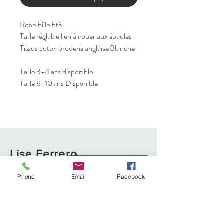
Robe Fille Eté
Taille réglable lien à nouer aux épaules
Tissus coton broderie anglaise Blanche
Taille 3-4 ans disponible
Taille 8-10 ans Disponible
Lise Ferrero
Phone
Email
Facebook
Boutique
Livraison et retours
À propos
Politique de cookies
Contact