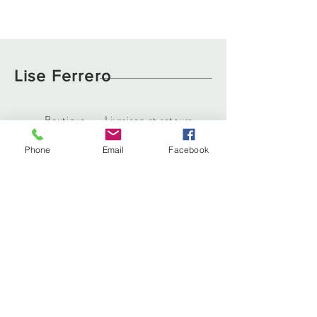
Lise Ferrero
Boutique
Livraison et retours
À propos
Politique de cookies
Phone
Email
Facebook
Contact
liseferrero@hotmail.fr
Lyon, France
Tél :
0783629111
Abonnez-vous. Restez à la mode